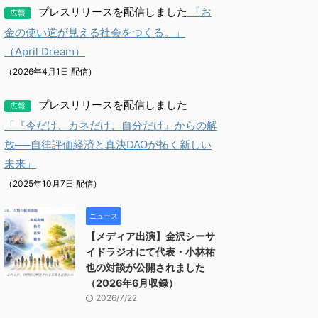
プレスリリースを配信しました
「お
広報
金の使い道が見える社会をつくる。」
（April Dream）
（2026年4月1日 配信）
プレスリリースを配信しました
広報
「『今だけ、カネだけ、自分だけ』からの解
放──自律評価経済と真決DAOが拓く新しい
未来」
（2025年10月7日 配信）
ニュース
【メディア出演】金沢シーサ
イドラジオにて代表・小林祐
也の対談が公開されました
（2026年6月収録）
2026/7/22