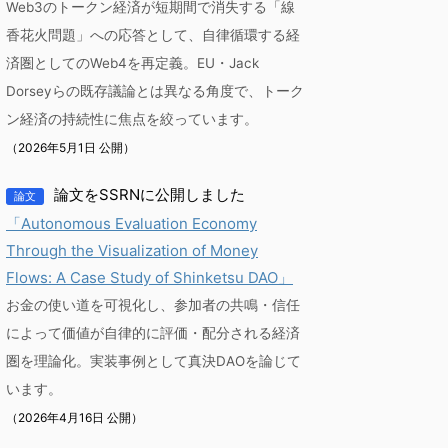
Web3のトークン経済が短期間で消失する「線
香花火問題」への応答として、自律循環する経
済圏としてのWeb4を再定義。EU・Jack
Dorseyらの既存議論とは異なる角度で、トーク
ン経済の持続性に焦点を絞っています。
（2026年5月1日 公開）
論文をSSRNに公開しました
論文
「Autonomous Evaluation Economy
Through the Visualization of Money
Flows: A Case Study of Shinketsu DAO」
お金の使い道を可視化し、参加者の共鳴・信任
によって価値が自律的に評価・配分される経済
圏を理論化。実装事例として真決DAOを論じて
います。
（2026年4月16日 公開）