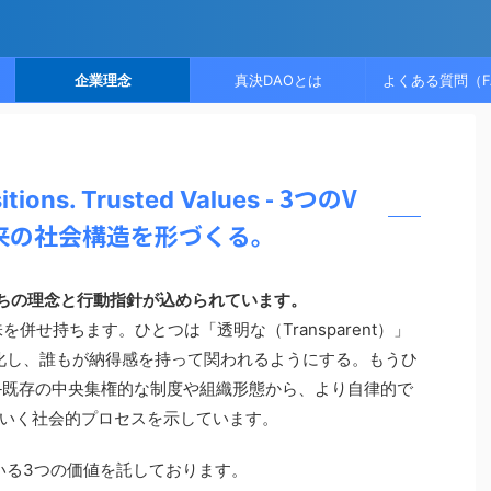
企業理念
真決DAOとは
よくある質問（F
- 3つのV
itions. Trusted Values
来の社会構造を形づくる。
ちの理念と行動指針が込められています。
を併せ持ちます。ひとつは「透明な（Transparent）」
化し、誰もが納得感を持って関われるようにする。もうひ
）」──既存の中央集権的な制度や組織形態から、より自律的で
いく社会的プロセスを示しています。
いる3つの価値を託しております。