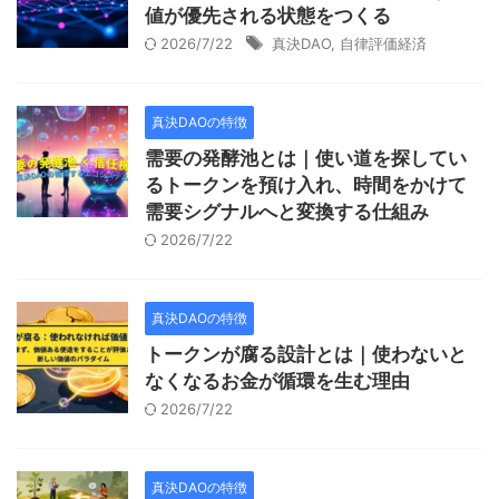
値が優先される状態をつくる
2026/7/22
真決DAO
,
自律評価経済
真決DAOの特徴
需要の発酵池とは｜使い道を探してい
るトークンを預け入れ、時間をかけて
需要シグナルへと変換する仕組み
2026/7/22
真決DAOの特徴
トークンが腐る設計とは｜使わないと
なくなるお金が循環を生む理由
2026/7/22
真決DAOの特徴