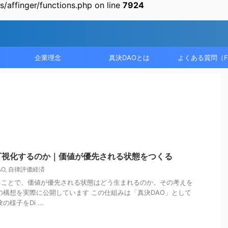
/affinger/functions.php on line
7924
企業理念
真決DAOとは
よくある質問（F
可視化するのか｜価値が優先される状態をつくる
AO
,
自律評価経済
ることで、価値が優先される状態はどう生まれるのか。その考えを
の構想を実際に公開しています この仕組みは「真決DAO」として
様子をDi ...