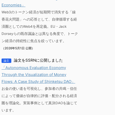
Economies」
Web3のトークン経済が短期間で消失する「線
香花火問題」への応答として、自律循環する経
済圏としてのWeb4を再定義。EU・Jack
Dorseyらの既存議論とは異なる角度で、トーク
ン経済の持続性に焦点を絞っています。
（2026年5月1日 公開）
論文をSSRNに公開しました
論文
「Autonomous Evaluation Economy
Through the Visualization of Money
Flows: A Case Study of Shinketsu DAO」
お金の使い道を可視化し、参加者の共鳴・信任
によって価値が自律的に評価・配分される経済
圏を理論化。実装事例として真決DAOを論じて
います。