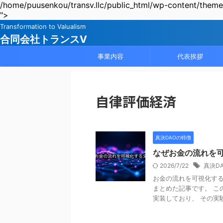
/home/puusenkou/transv.llc/public_html/wp-content/themes
">
Transformation to Valualism
合同会社トランスV
事業内容
代表挨拶
自律評価経済
真決DAOの特徴
なぜお金の流れを
2026/7/22
真決D
お金の流れを可視化す
まとめた記事です。 こ
実装しており、 その実験の