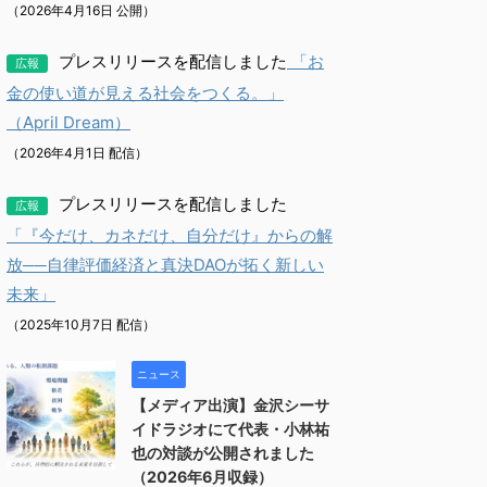
（2026年4月16日 公開）
プレスリリースを配信しました
「お
広報
金の使い道が見える社会をつくる。」
（April Dream）
（2026年4月1日 配信）
プレスリリースを配信しました
広報
「『今だけ、カネだけ、自分だけ』からの解
放──自律評価経済と真決DAOが拓く新しい
未来」
（2025年10月7日 配信）
ニュース
【メディア出演】金沢シーサ
イドラジオにて代表・小林祐
也の対談が公開されました
（2026年6月収録）